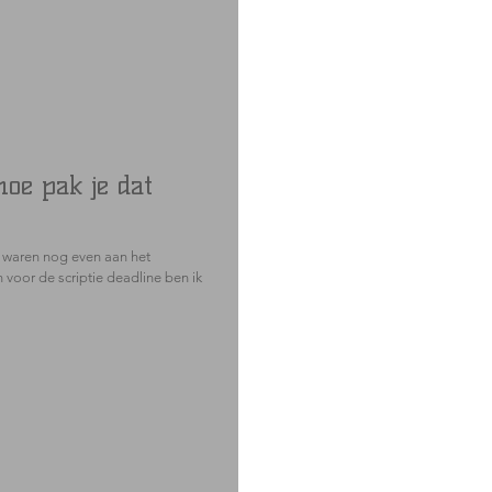
hoe pak je dat
e waren nog even aan het
 voor de scriptie deadline ben ik