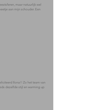
estsferen, maar natuurlijk wel
beetje aan mijn schouder. Een
citeerd Ilona!! Zo het team van
eds dezelfde stijl en warming up