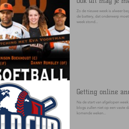
Ook dit mag je 
Zo de nieuwe week is alweer beg
de battery, dat onderwerp moet
week stond...
Getting online an
Na de start van afgelopen week
blogs zullen niet op een vaste 
komende weken...