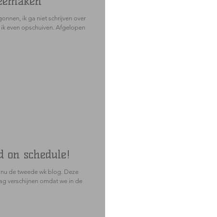
meemaken
onnen, ik ga niet schrijven over
 ik even opschuiven. Afgelopen
d on schedule!
 nu de tweede wk blog. Deze
dag verschijnen omdat we in de