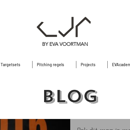
BY EVA VOORTMAN
) Targetsets
Pitching regels
Projects
EVAcadem
blog