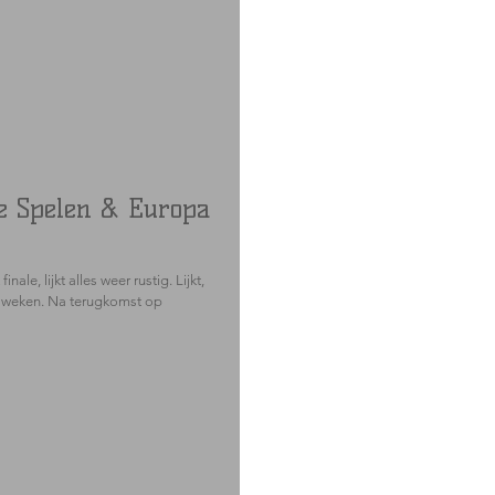
he Spelen & Europa
ale, lijkt alles weer rustig. Lijkt,
 weken. Na terugkomst op