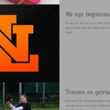
We zijn begonnen
En we zijn dooooooor! We zijn n
geval zeker van de volgende ron
doel,...
Trainen en getra
Nummer 10! Yeah een kleine mijl
steeds lezers dus ik ga vrolijk do