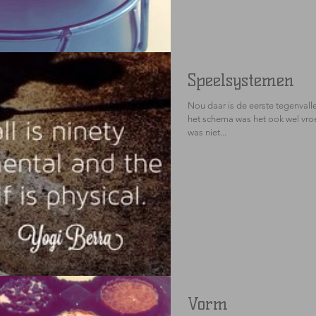
Speelsystemen
Nou daar is de eerste tegenvall
het schema was het ook wel vro
was niet...
Vorm