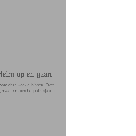
 Helm op en gaan!
wam deze week al binnen! Over
, maar ik mocht het pakketje toch