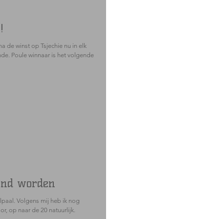
!
a de winst op Tsjechie nu in elk
de. Poule winnaar is het volgende
ind worden
paal. Volgens mij heb ik nog
or, op naar de 20 natuurlijk.