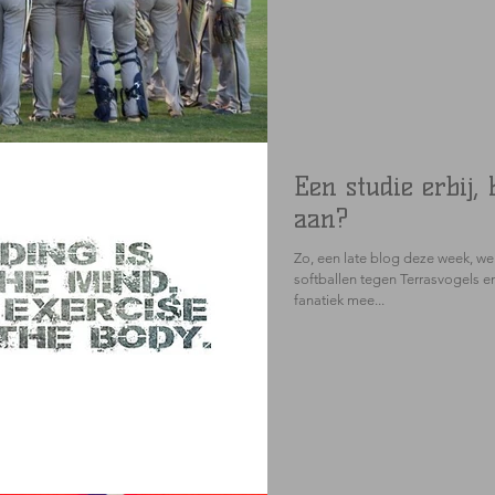
Een studie erbij, 
aan?
Zo, een late blog deze week, w
softballen tegen Terrasvogels en
fanatiek mee...