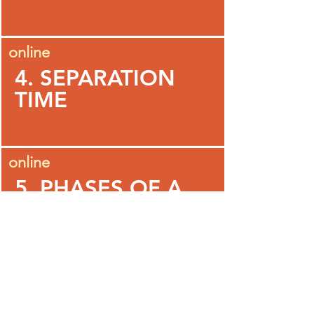
online
4. SEPARATION
TIME
online
5. PHASES OF A
PITCH
online
6. PHASE 4