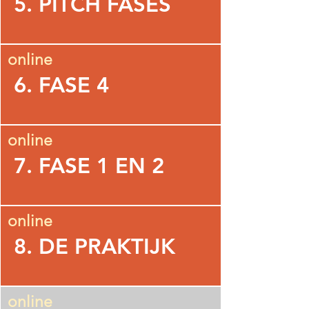
5. PITCH FASES
online
6. FASE 4
online
7. FASE 1 EN 2
online
8. DE PRAKTIJK
online