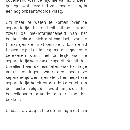
bovenkant. Wat de tijd hiervan is, of beter
gezegd, wat deze tijd zou moeten zijn, is
een nog onbeantwoorde vraag.
Om meer te weten te komen over de
separatietijd bij softball pitchen wordt
zowel de piekrotatiesnelheid van het
bekken als de piekrotatiesnelheid van de
thorax gemeten met sensoren. Door de tijd
tussen de pieken in de gemeten signalen te
berekenen wordt het duidelijk wat de
separatietijd was van die specifieke pitch.
Opvallend aan de resultaten was het hoge
aantal metingen waar een negatieve
separatietijd werd gemeten. Een negatieve
separatietijd betekent dat de keten niet in
de juiste volgorde werd ingezet, het
bovenlichaam draaide eerder dan het
bekken.
Omdat de vraag is hoe de timing moet zijn
als de kinetische keten wel loopt, is het
interessant om naar de metingen met een
positieve separatietijd te kijken. Dan blijkt