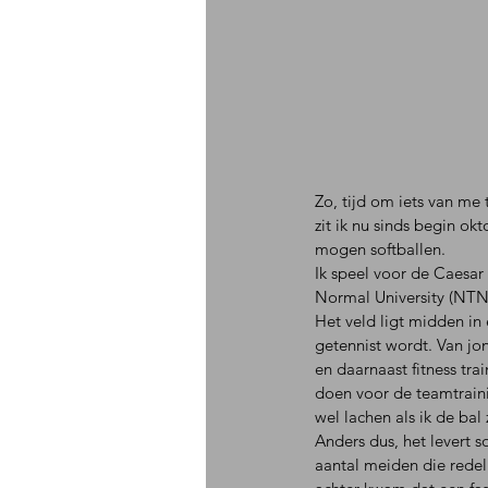
Zo, tijd om iets van me 
zit ik nu sinds begin ok
mogen softballen.
Ik speel voor de Caesar
Normal University (NTN
Het veld ligt midden in
getennist wordt. Van jong
en daarnaast fitness tr
doen voor de teamtraini
wel lachen als ik de bal
Anders dus, het levert so
aantal meiden die redel