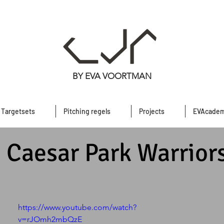
BY EVA VOORTMAN
) Targetsets
Pitching regels
Projects
EVAcadem
 Caesar Park Warrior
https://www.youtube.com/watch?
v=rJOmh2mbQzE