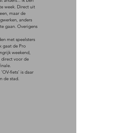
t anders... Ik ben 
 week. Direct uit 
heen, maar de 
egwerken, anders 
te gaan. Overigens 
den met speelsters 
k gaat de Pro 
ngrijk weekend, 
direct voor de 
inale.
‘OV-fiets’ is daar 
n de stad. 