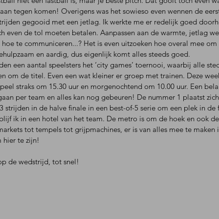
ball niet een fastball is, maar je beste pitch. Dat gooit toch even wa
an tegen komen! Overigens was het sowieso even wennen de eerste
trijden gegooid met een jetlag. Ik werkte me er redelijk goed door
ch even de tol moeten betalen. Aanpassen aan de warmte, jetlag w
 hoe te communiceren...? Het is even uitzoeken hoe overal mee om 
behulpzaam en aardig, dus eigenlijk komt alles steeds goed.
n een aantal speelsters het ‘city games’ toernooi, waarbij alle ste
den om de titel. Even een wat kleiner er groep met trainen. Deze wee
speel straks om 15.30 uur en morgenochtend om 10.00 uur. Een bela
gaan per team en alles kan nog gebeuren! De nummer 1 plaatst zich 
 strijden in de halve finale in een best-of-5 serie om een plek in de f
blijf ik in een hotel van het team. De metro is om de hoek en ook de 
arkets tot tempels tot grijpmachines, er is van alles mee te maken i
hier te zijn!
p de wedstrijd, tot snel!