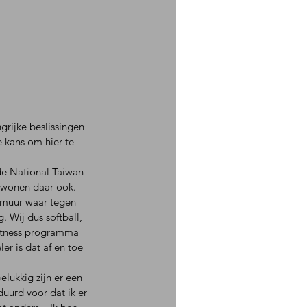
grijke beslissingen 
e kans om hier te 
de National Taiwan 
 wonen daar ook. 
n muur waar tegen 
. Wij dus softball, 
fitness programma 
r is dat af en toe 
elukkig zijn er een 
uurd voor dat ik er 