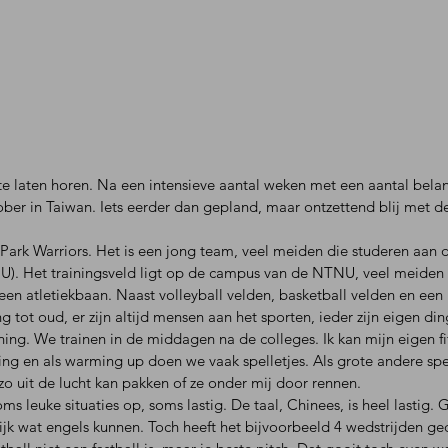
te laten horen. Na een intensieve aantal weken met een aantal belan
tober in Taiwan. Iets eerder dan gepland, maar ontzettend blij met d
 Park Warriors. Het is een jong team, veel meiden die studeren aan 
U). Het trainingsveld ligt op de campus van de NTNU, veel meiden
 een atletiekbaan. Naast volleyball velden, basketball velden en ee
 tot oud, er zijn altijd mensen aan het sporten, ieder zijn eigen ding
aining. We trainen in de middagen na de colleges. Ik kan mijn eigen 
ng en als warming up doen we vaak spelletjes. Als grote andere spele
 zo uit de lucht kan pakken of ze onder mij door rennen.
ms leuke situaties op, soms lastig. De taal, Chinees, is heel lastig. G
ijk wat engels kunnen. Toch heeft het bijvoorbeeld 4 wedstrijden ged