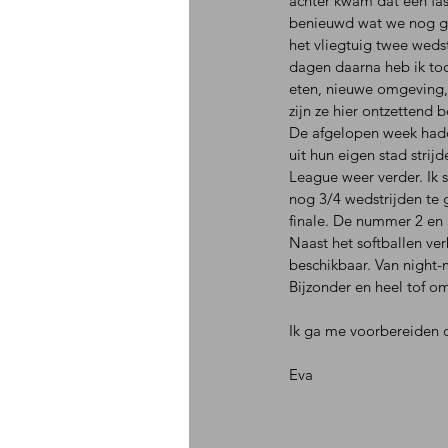
achter kwam dat een fast
benieuwd wat we nog ga
het vliegtuig twee weds
dagen daarna heb ik to
eten, nieuwe omgeving,
zijn ze hier ontzettend 
De afgelopen week hadde
uit hun eigen stad strij
League weer verder. Ik 
nog 3/4 wedstrijden te 
finale. De nummer 2 en 3
Naast het softballen ver
beschikbaar. Van night-m
Bijzonder en heel tof om 
Ik ga me voorbereiden o
Eva