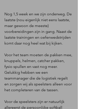
Nog 1,5 week en we zijn onderweg. De 
laatste (nou eigenlijk niet eens laatste, 
maar gewoon de meeste) 
voorbereidingen zijn in gang. Naast de 
laatste trainingen en oefenwedstrijden 
komt daar nog heel wat bij kijken.
Voor het team moeten de pakken mee, 
knuppels, helmen, catcher pakken, 
fysio spullen en vast nog meer. 
Gelukkig hebben we een 
teammanager die de logistiek regelt 
en zorgen wij als speelsters alleen voor 
het completeren van de tassen.
Voor de speelsters zijn er natuurlijk 
allereerst de persoonlijke softball 