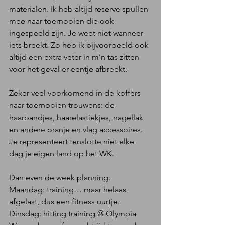
materialen. Ik heb altijd reserve spullen 
mee naar toernooien die ook 
ingespeeld zijn. Je weet niet wanneer 
iets breekt. Zo heb ik bijvoorbeeld ook 
altijd een extra veter in m’n tas zitten 
voor het geval er eentje afbreekt.
Zeker veel voorkomend in de koffers 
naar toernooien trouwens: de 
haarbandjes, haarelastiekjes, nagellak 
en andere oranje en vlag accessoires. 
Je representeert tenslotte niet elke 
dag je eigen land op het WK.
Dan even de week planning:
Maandag: training… maar helaas 
afgelast, dus een fitness uurtje.
Dinsdag: hitting training @ Olympia