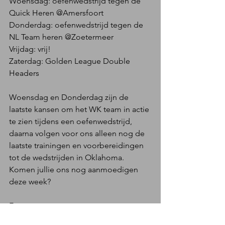
Woensdag: oefenwedstrijd tegen de 
Quick Heren @Amersfoort
Donderdag: oefenwedstrijd tegen de 
NL Team heren @Zoetermeer
Vrijdag: vrij!
Zaterdag: Golden League Double 
Headers
Woensdag en Donderdag zijn de 
laatste kansen om het WK team in actie 
te zien tijdens een oefenwedstrijd, 
daarna volgen voor ons alleen nog de 
laatste trainingen en voorbereidingen 
tot de wedstrijden in Oklahoma. 
Komen jullie ons nog aanmoedigen 
deze week?
Eva