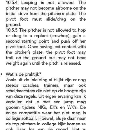
10.5.4 Leaping is not allowed. The
pitcher may not become airborne on the
initial drive from the pitcher’s plate. The
pivot foot must slide/drag on the
ground.
10.5.5 The pitcher is not allowed to hop
or drag to a replant (crowhop), gain a
second starting point and push off her
pivot foot. Once having lost contact with
the pitcher’s plate, the pivot foot may
trail on the ground but may not bear
weight again until the pitch is released.
Wat is de praktijk?
Zoals uit de inleiding al blijkt zijn er nog
steeds coaches, trainers, maar ook
scheidsrechters die niet op de hoogte zijn
van deze regels. Uit eigen ervaring kan ik
vertellen dat je met een jump mag
gooien tijdens NK’s, EK’s en WK’s. De
enige competitie waar het niet mag is
college softball. Hoewel, als je daar naar
de top pitchers in college kijkt komen ze
ook daar los van de grond. Het is