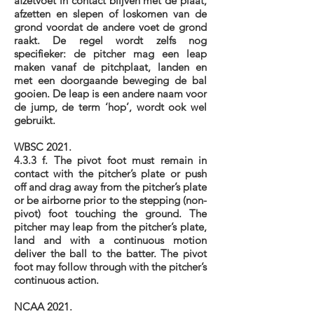
afzetvoet in contact blijven met de plaat,
afzetten en slepen of loskomen van de
grond voordat de andere voet de grond
raakt. De regel wordt zelfs nog
specifieker: de pitcher mag een leap
maken vanaf de pitchplaat, landen en
met een doorgaande beweging de bal
gooien. De leap is een andere naam voor
de jump, de term ‘hop’, wordt ook wel
gebruikt.
WBSC 2021.
4.3.3 f. The pivot foot must remain in
contact with the pitcher’s plate or push
off and drag away from the pitcher’s plate
or be airborne prior to the stepping (non-
pivot) foot touching the ground. The
pitcher may leap from the pitcher’s plate,
land and with a continuous motion
deliver the ball to the batter. The pivot
foot may follow through with the pitcher’s
continuous action.
NCAA 2021.